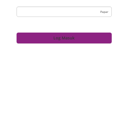
Kata Laluan
Papar
LUPA KATA LALUAN?
Sila Klik pada pautan di atas untuk set semula kata laluan melalui emel